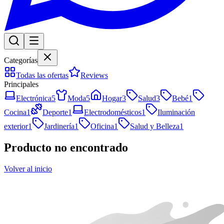
Categorías
Todas las ofertas
Reviews
Principales
Electrónica
5
Moda
5
Hogar
3
Salud
3
Bebé
1
Cocina
1
Deporte
1
Electrodomésticos
1
Iluminación
exterior
1
Jardinería
1
Oficina
1
Salud y Belleza
1
Producto no encontrado
Volver al inicio