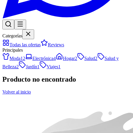
Categorías
Todas las ofertas
Reviews
Principales
Moda
12
Electrónica
4
Hogar
2
Salud
2
Salud y
Belleza
2
Jardín
1
Viajes
1
Producto no encontrado
Volver al inicio