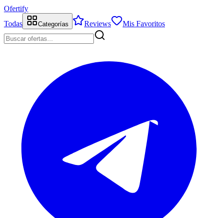
Ofertify
Todas
Reviews
Mis Favoritos
Categorías