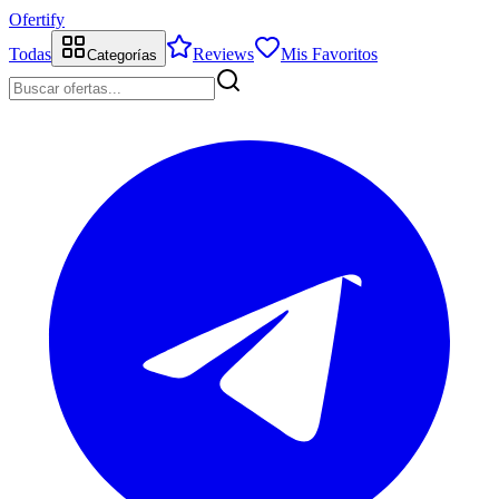
Ofertify
Todas
Reviews
Mis Favoritos
Categorías