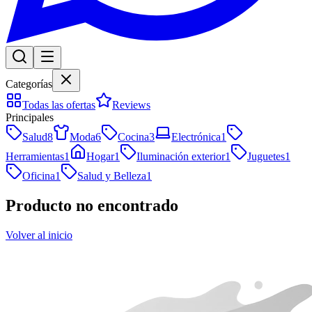
Categorías
Todas las ofertas
Reviews
Principales
Salud
8
Moda
6
Cocina
3
Electrónica
1
Herramientas
1
Hogar
1
Iluminación exterior
1
Juguetes
1
Oficina
1
Salud y Belleza
1
Producto no encontrado
Volver al inicio