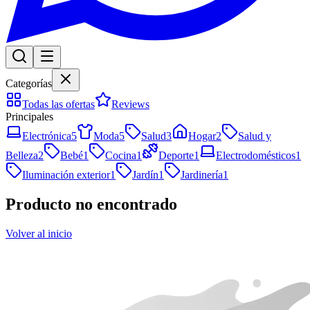
Categorías
Todas las ofertas
Reviews
Principales
Electrónica
5
Moda
5
Salud
3
Hogar
2
Salud y
Belleza
2
Bebé
1
Cocina
1
Deporte
1
Electrodomésticos
1
Iluminación exterior
1
Jardín
1
Jardinería
1
Producto no encontrado
Volver al inicio