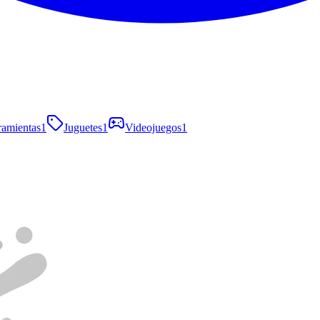
ramientas
1
Juguetes
1
Videojuegos
1