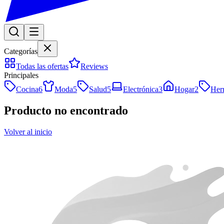
Categorías
Todas las ofertas
Reviews
Principales
Cocina
6
Moda
5
Salud
5
Electrónica
3
Hogar
2
Her
Producto no encontrado
Volver al inicio