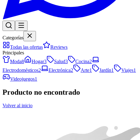
Categorías
Todas las ofertas
Reviews
Principales
Moda
8
Hogar
3
Salud
3
Cocina
2
Electrodomésticos
2
Electrónica
2
Arte
1
Jardín
1
Viajes
1
Videojuegos
1
Producto no encontrado
Volver al inicio