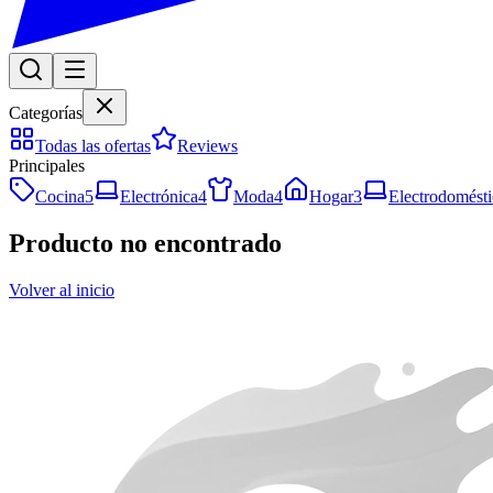
Categorías
Todas las ofertas
Reviews
Principales
Cocina
5
Electrónica
4
Moda
4
Hogar
3
Electrodomésti
Producto no encontrado
Volver al inicio