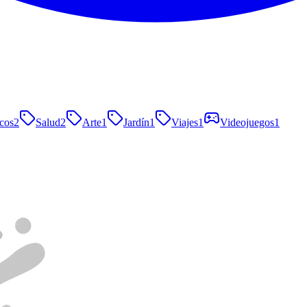
cos
2
Salud
2
Arte
1
Jardín
1
Viajes
1
Videojuegos
1