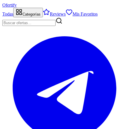
Ofertify
Todas
Reviews
Mis Favoritos
Categorías