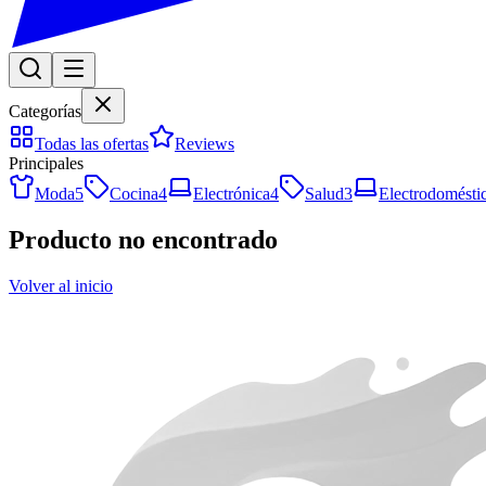
Categorías
Todas las ofertas
Reviews
Principales
Moda
5
Cocina
4
Electrónica
4
Salud
3
Electrodomésti
Producto no encontrado
Volver al inicio