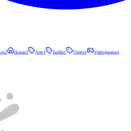
cos
2
Hogar
2
Arte
1
Jardín
1
Viajes
1
Videojuegos
1