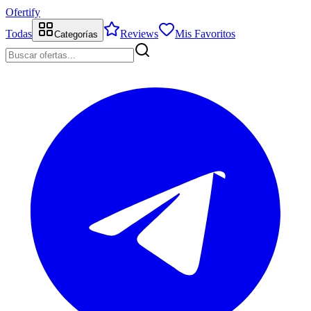
Ofertify
Todas
Reviews
Mis Favoritos
Categorías