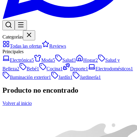
Categorías
Todas las ofertas
Reviews
Principales
Electrónica
5
Moda
5
Salud
3
Hogar
2
Salud y
Belleza
2
Bebé
1
Cocina
1
Deporte
1
Electrodomésticos
1
Iluminación exterior
1
Jardín
1
Jardinería
1
Producto no encontrado
Volver al inicio