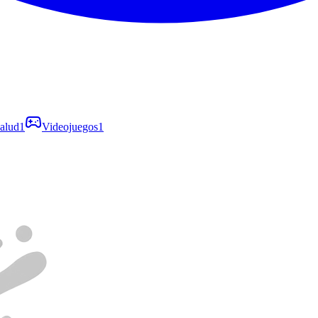
alud
1
Videojuegos
1