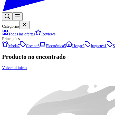
Categorías
Todas las ofertas
Reviews
Principales
Moda
7
Cocina
6
Electrónica
5
Hogar
3
Juguetes
1
S
Producto no encontrado
Volver al inicio