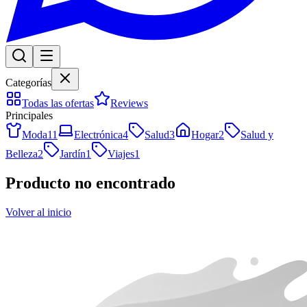
Categorías
Todas las ofertas
Reviews
Principales
Moda
11
Electrónica
4
Salud
3
Hogar
2
Salud y
Belleza
2
Jardín
1
Viajes
1
Producto no encontrado
Volver al inicio