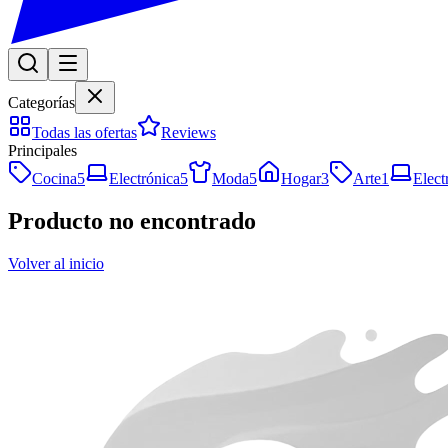
Categorías
Todas las ofertas
Reviews
Principales
Cocina
5
Electrónica
5
Moda
5
Hogar
3
Arte
1
Elect
Producto no encontrado
Volver al inicio