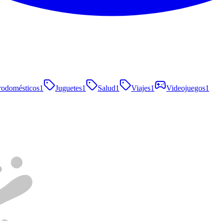
rodomésticos
1
Juguetes
1
Salud
1
Viajes
1
Videojuegos
1