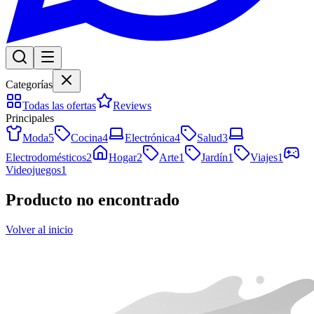
Categorías
Todas las ofertas
Reviews
Principales
Moda
5
Cocina
4
Electrónica
4
Salud
3
Electrodomésticos
2
Hogar
2
Arte
1
Jardín
1
Viajes
1
Videojuegos
1
Producto no encontrado
Volver al inicio