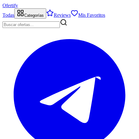
Ofertify
Todas
Reviews
Mis Favoritos
Categorías