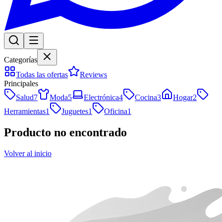
Categorías
Todas las ofertas
Reviews
Principales
Salud
7
Moda
5
Electrónica
4
Cocina
3
Hogar
2
Herramientas
1
Juguetes
1
Oficina
1
Producto no encontrado
Volver al inicio