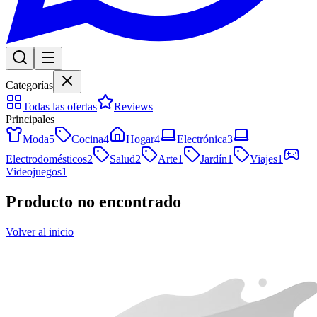
Categorías
Todas las ofertas
Reviews
Principales
Moda
5
Cocina
4
Hogar
4
Electrónica
3
Electrodomésticos
2
Salud
2
Arte
1
Jardín
1
Viajes
1
Videojuegos
1
Producto no encontrado
Volver al inicio