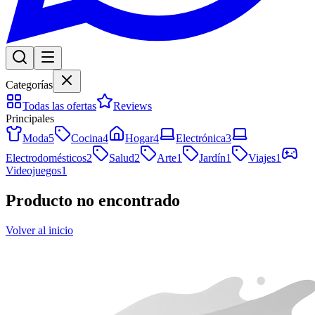
Categorías
Todas las ofertas
Reviews
Principales
Moda
5
Cocina
4
Hogar
4
Electrónica
3
Electrodomésticos
2
Salud
2
Arte
1
Jardín
1
Viajes
1
Videojuegos
1
Producto no encontrado
Volver al inicio