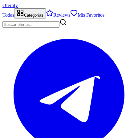
Ofertify
Todas
Reviews
Mis Favoritos
Categorías