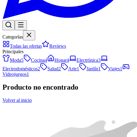
Categorías
Todas las ofertas
Reviews
Principales
Moda
5
Cocina
4
Hogar
4
Electrónica
3
Electrodomésticos
2
Salud
2
Arte
1
Jardín
1
Viajes
1
Videojuegos
1
Producto no encontrado
Volver al inicio