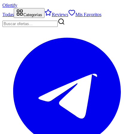
Ofertify
Todas
Reviews
Mis Favoritos
Categorías