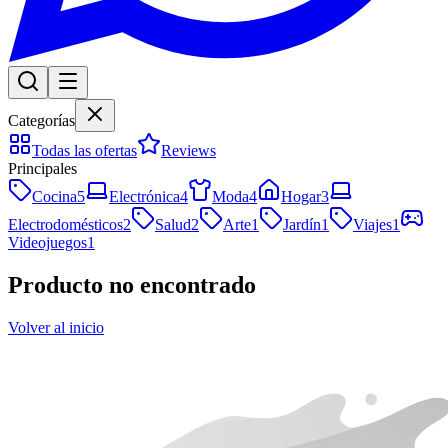
Categorías
Todas las ofertas
Reviews
Principales
Cocina
5
Electrónica
4
Moda
4
Hogar
3
Electrodomésticos
2
Salud
2
Arte
1
Jardín
1
Viajes
1
Videojuegos
1
Producto no encontrado
Volver al inicio