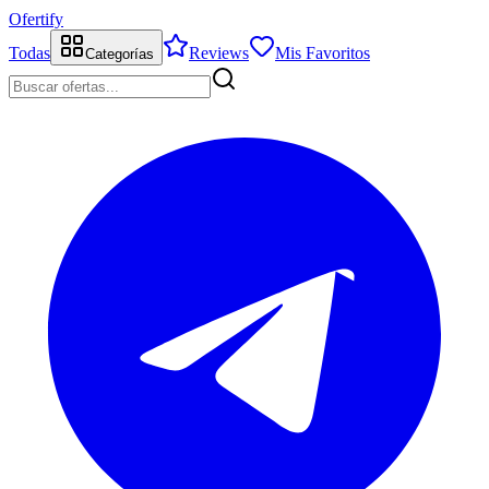
Ofertify
Todas
Reviews
Mis Favoritos
Categorías