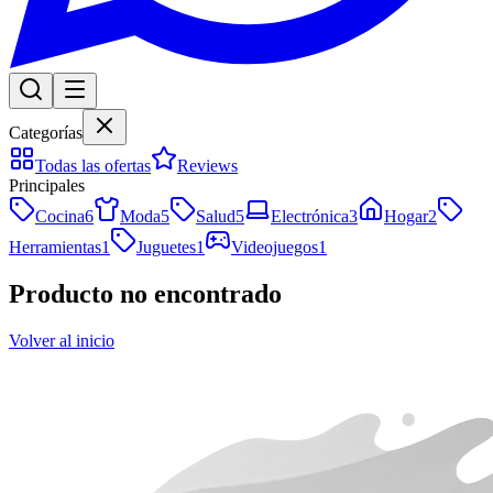
Categorías
Todas las ofertas
Reviews
Principales
Cocina
6
Moda
5
Salud
5
Electrónica
3
Hogar
2
Herramientas
1
Juguetes
1
Videojuegos
1
Producto no encontrado
Volver al inicio