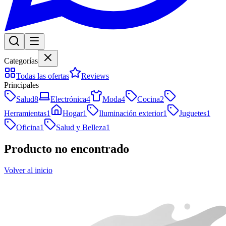
Categorías
Todas las ofertas
Reviews
Principales
Salud
8
Electrónica
4
Moda
4
Cocina
2
Herramientas
1
Hogar
1
Iluminación exterior
1
Juguetes
1
Oficina
1
Salud y Belleza
1
Producto no encontrado
Volver al inicio