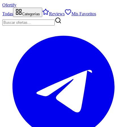
Ofertify
Todas
Reviews
Mis Favoritos
Categorías