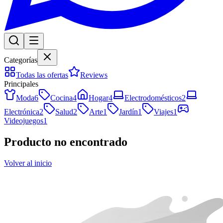
Categorías
Todas las ofertas
Reviews
Principales
Moda
6
Cocina
4
Hogar
4
Electrodomésticos
2
Electrónica
2
Salud
2
Arte
1
Jardín
1
Viajes
1
Videojuegos
1
Producto no encontrado
Volver al inicio