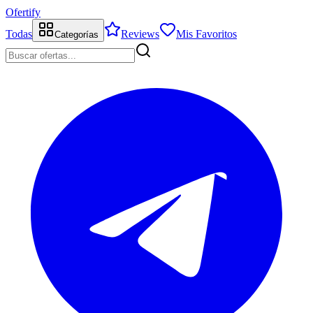
Ofertify
Todas
Reviews
Mis Favoritos
Categorías