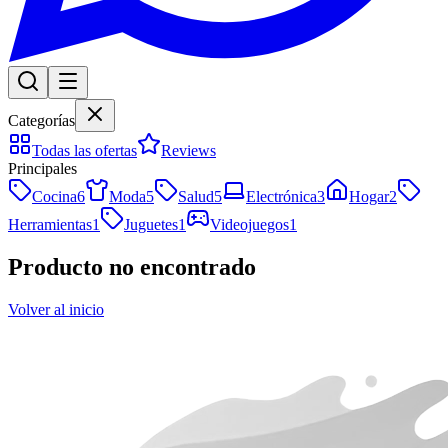
Categorías
Todas las ofertas
Reviews
Principales
Cocina
6
Moda
5
Salud
5
Electrónica
3
Hogar
2
Herramientas
1
Juguetes
1
Videojuegos
1
Producto no encontrado
Volver al inicio