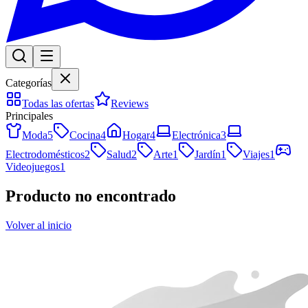
Categorías
Todas las ofertas
Reviews
Principales
Moda
5
Cocina
4
Hogar
4
Electrónica
3
Electrodomésticos
2
Salud
2
Arte
1
Jardín
1
Viajes
1
Videojuegos
1
Producto no encontrado
Volver al inicio