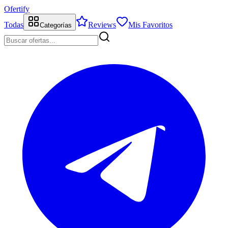
Ofertify
Todas
Reviews
Mis Favoritos
Categorías