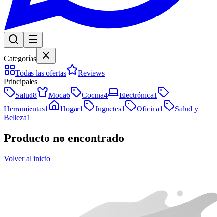
Categorías
Todas las ofertas
Reviews
Principales
Salud
8
Moda
6
Cocina
4
Electrónica
1
Herramientas
1
Hogar
1
Juguetes
1
Oficina
1
Salud y
Belleza
1
Producto no encontrado
Volver al inicio