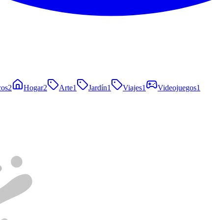
cos
2
Hogar
2
Arte
1
Jardín
1
Viajes
1
Videojuegos
1