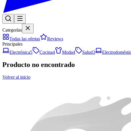
Categorías
Todas las ofertas
Reviews
Principales
Electrónica
5
Cocina
4
Moda
4
Salud
3
Electrodomésti
Producto no encontrado
Volver al inicio