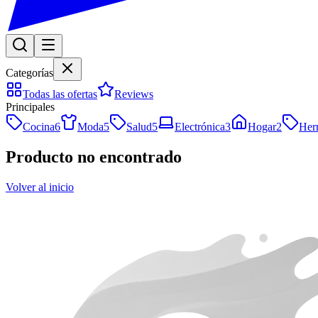
Categorías
Todas las ofertas
Reviews
Principales
Cocina
6
Moda
5
Salud
5
Electrónica
3
Hogar
2
Her
Producto no encontrado
Volver al inicio