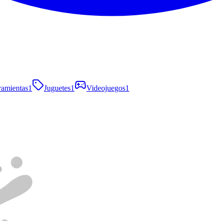
ramientas
1
Juguetes
1
Videojuegos
1