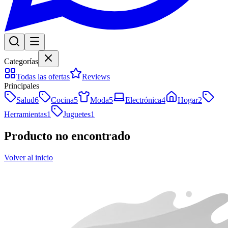
Categorías
Todas las ofertas
Reviews
Principales
Salud
6
Cocina
5
Moda
5
Electrónica
4
Hogar
2
Herramientas
1
Juguetes
1
Producto no encontrado
Volver al inicio