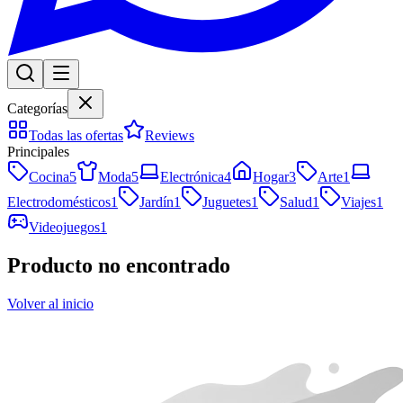
Categorías
Todas las ofertas
Reviews
Principales
Cocina
5
Moda
5
Electrónica
4
Hogar
3
Arte
1
Electrodomésticos
1
Jardín
1
Juguetes
1
Salud
1
Viajes
1
Videojuegos
1
Producto no encontrado
Volver al inicio