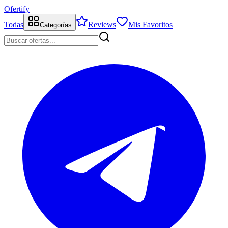
Ofertify
Todas
Reviews
Mis Favoritos
Categorías