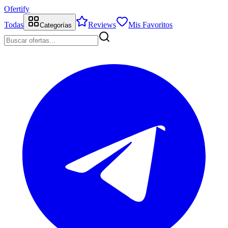
Ofertify
Todas
Reviews
Mis Favoritos
Categorías