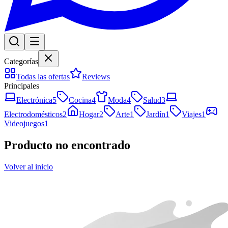
Categorías
Todas las ofertas
Reviews
Principales
Electrónica
5
Cocina
4
Moda
4
Salud
3
Electrodomésticos
2
Hogar
2
Arte
1
Jardín
1
Viajes
1
Videojuegos
1
Producto no encontrado
Volver al inicio