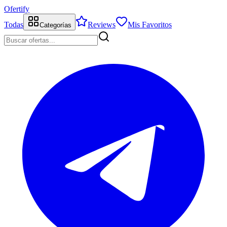
Ofertify
Todas
Reviews
Mis Favoritos
Categorías