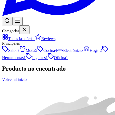
Categorías
Todas las ofertas
Reviews
Principales
Salud
7
Moda
5
Cocina
4
Electrónica
3
Hogar
2
Herramientas
1
Juguetes
1
Oficina
1
Producto no encontrado
Volver al inicio