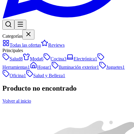
Categorías
Todas las ofertas
Reviews
Principales
Salud
8
Moda
6
Cocina
3
Electrónica
1
Herramientas
1
Hogar
1
Iluminación exterior
1
Juguetes
1
Oficina
1
Salud y Belleza
1
Producto no encontrado
Volver al inicio