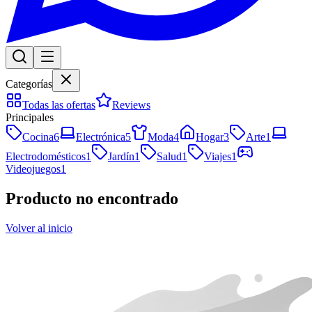
Categorías
Todas las ofertas
Reviews
Principales
Cocina
6
Electrónica
5
Moda
4
Hogar
3
Arte
1
Electrodomésticos
1
Jardín
1
Salud
1
Viajes
1
Videojuegos
1
Producto no encontrado
Volver al inicio