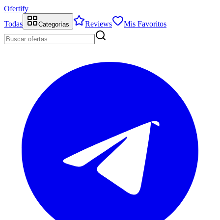
Ofertify
Todas
Reviews
Mis Favoritos
Categorías