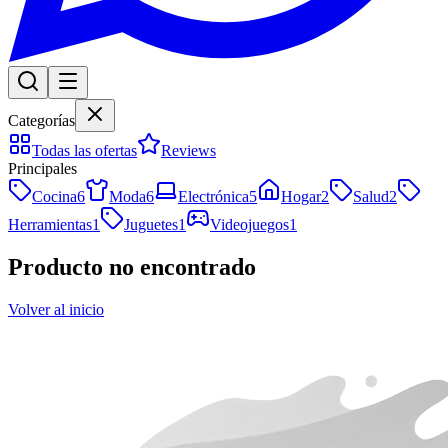
Categorías
Todas las ofertas
Reviews
Principales
Cocina
6
Moda
6
Electrónica
5
Hogar
2
Salud
2
Herramientas
1
Juguetes
1
Videojuegos
1
Producto no encontrado
Volver al inicio