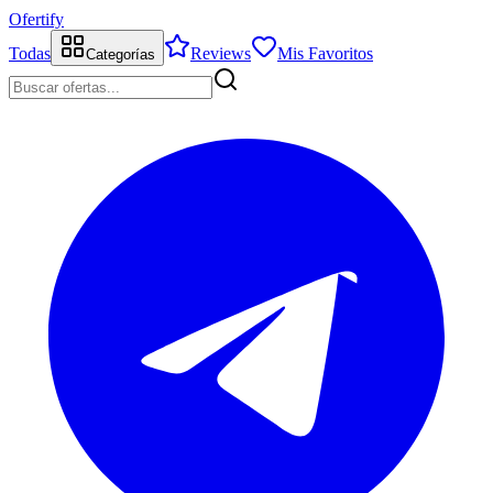
Ofertify
Todas
Reviews
Mis Favoritos
Categorías