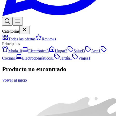
Categorías
Todas las ofertas
Reviews
Principales
Moda
10
Electrónica
3
Hogar
3
Salud
3
Arte
1
Cocina
1
Electrodomésticos
1
Jardín
1
Viajes
1
Producto no encontrado
Volver al inicio