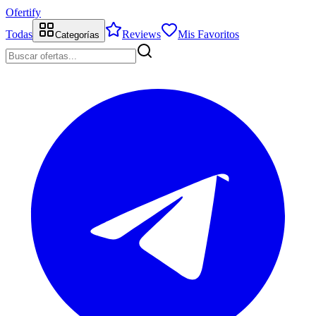
Ofertify
Todas
Reviews
Mis Favoritos
Categorías