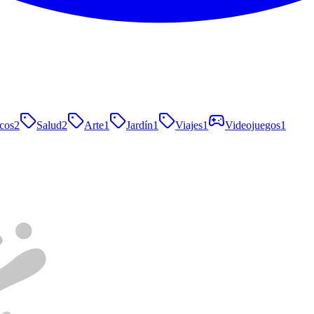
cos
2
Salud
2
Arte
1
Jardín
1
Viajes
1
Videojuegos
1