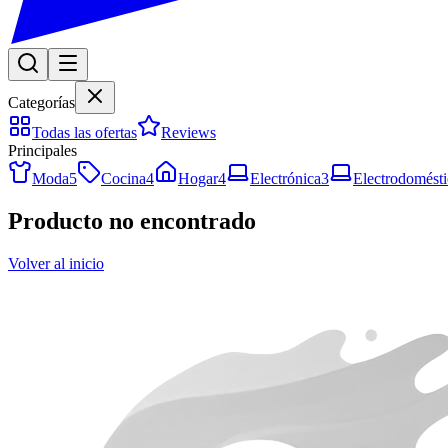
Categorías
Todas las ofertas
Reviews
Principales
Moda
5
Cocina
4
Hogar
4
Electrónica
3
Electrodomésti
Producto no encontrado
Volver al inicio