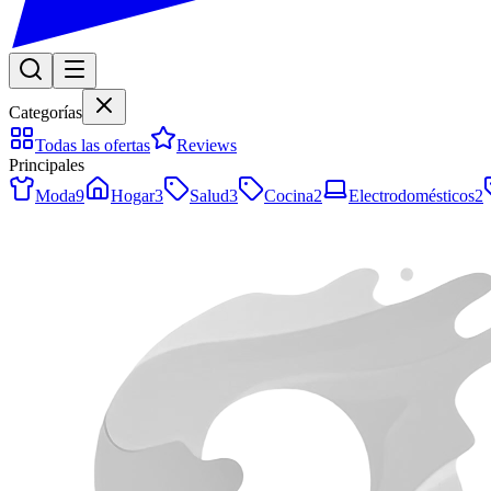
Categorías
Todas las ofertas
Reviews
Principales
Moda
9
Hogar
3
Salud
3
Cocina
2
Electrodomésticos
2