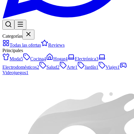
Categorías
Todas las ofertas
Reviews
Principales
Moda
5
Cocina
4
Hogar
4
Electrónica
3
Electrodomésticos
2
Salud
2
Arte
1
Jardín
1
Viajes
1
Videojuegos
1