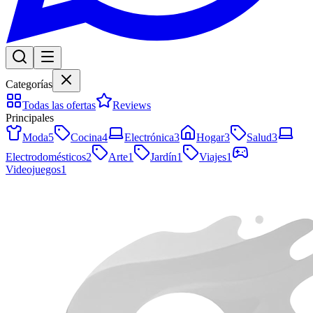
Categorías
Todas las ofertas
Reviews
Principales
Moda
5
Cocina
4
Electrónica
3
Hogar
3
Salud
3
Electrodomésticos
2
Arte
1
Jardín
1
Viajes
1
Videojuegos
1