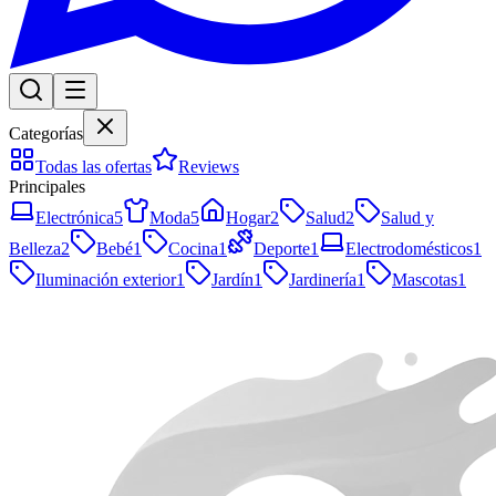
Categorías
Todas las ofertas
Reviews
Principales
Electrónica
5
Moda
5
Hogar
2
Salud
2
Salud y
Belleza
2
Bebé
1
Cocina
1
Deporte
1
Electrodomésticos
1
Iluminación exterior
1
Jardín
1
Jardinería
1
Mascotas
1