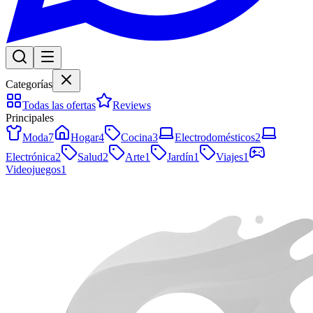
Categorías
Todas las ofertas
Reviews
Principales
Moda
7
Hogar
4
Cocina
3
Electrodomésticos
2
Electrónica
2
Salud
2
Arte
1
Jardín
1
Viajes
1
Videojuegos
1