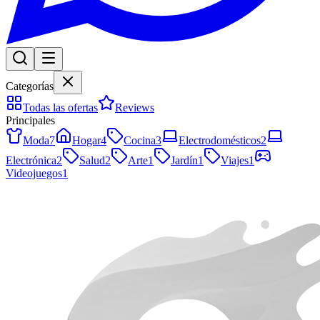
Categorías
Todas las ofertas
Reviews
Principales
Moda
7
Hogar
4
Cocina
3
Electrodomésticos
2
Electrónica
2
Salud
2
Arte
1
Jardín
1
Viajes
1
Videojuegos
1