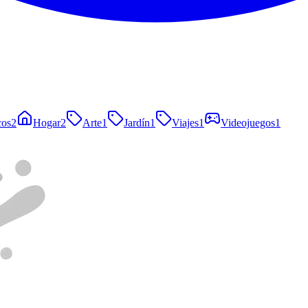
cos
2
Hogar
2
Arte
1
Jardín
1
Viajes
1
Videojuegos
1