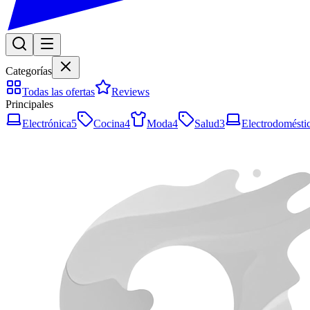
Categorías
Todas las ofertas
Reviews
Principales
Electrónica
5
Cocina
4
Moda
4
Salud
3
Electrodomésti