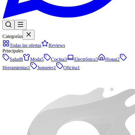
Categorías
Todas las ofertas
Reviews
Principales
Salud
8
Moda
5
Cocina
3
Electrónica
3
Hogar
2
Herramientas
1
Juguetes
1
Oficina
1