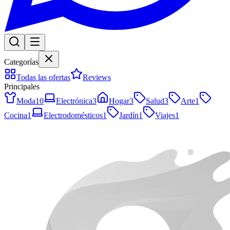
Categorías
Todas las ofertas
Reviews
Principales
Moda
10
Electrónica
3
Hogar
3
Salud
3
Arte
1
Cocina
1
Electrodomésticos
1
Jardín
1
Viajes
1