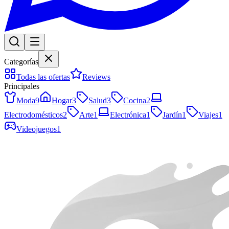
Categorías
Todas las ofertas
Reviews
Principales
Moda
9
Hogar
3
Salud
3
Cocina
2
Electrodomésticos
2
Arte
1
Electrónica
1
Jardín
1
Viajes
1
Videojuegos
1