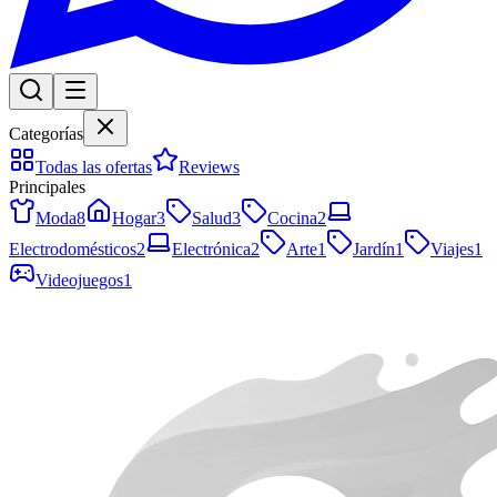
Categorías
Todas las ofertas
Reviews
Principales
Moda
8
Hogar
3
Salud
3
Cocina
2
Electrodomésticos
2
Electrónica
2
Arte
1
Jardín
1
Viajes
1
Videojuegos
1