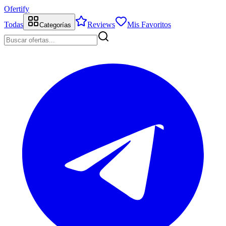
Ofertify
Todas
Reviews
Mis Favoritos
Categorías