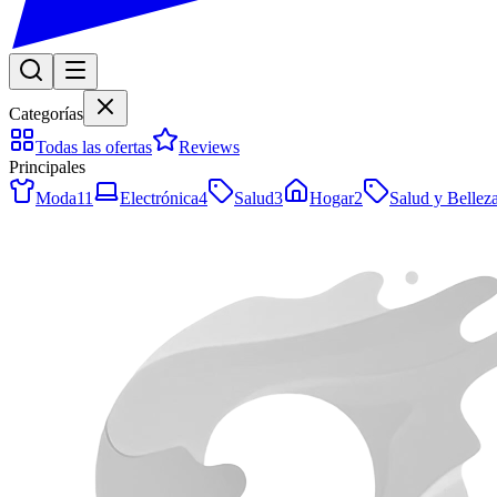
Categorías
Todas las ofertas
Reviews
Principales
Moda
11
Electrónica
4
Salud
3
Hogar
2
Salud y Bellez