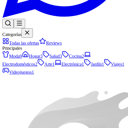
Categorías
Todas las ofertas
Reviews
Principales
Moda
9
Hogar
3
Salud
3
Cocina
2
Electrodomésticos
2
Arte
1
Electrónica
1
Jardín
1
Viajes
1
Videojuegos
1